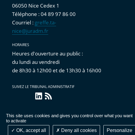
06050 Nice Cedex 1
Téléphone : 04 89 97 86 00
Courriel :
greffe.ta-
nice@juradm.fr
HORAIRES
Heures d'ouverture au public :
du lundi au vendredi
de 8h30 à 12h00 et de 13h30 à 16h00
SUIVEZ LE TRIBUNAL ADMINISTRATIF
LinkedIn
Flux
RSS
This site uses cookies and gives you control over what you want
Accessibilité : partiellement conforme
|
Mentions
to activate
légales
|
Cookies
|
Données personnelles
OK, accept all
Deny all cookies
Personalize