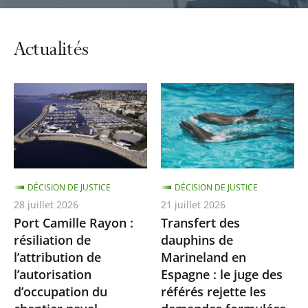
automatiq
du
carrousel
Actualités
DÉCISION DE JUSTICE
DÉCISION DE JUSTICE
28 juillet 2026
21 juillet 2026
Port Camille Rayon :
Transfert des
résiliation de
dauphins de
l’attribution de
Marineland en
l’autorisation
Espagne : le juge des
d’occupation du
référés rejette les