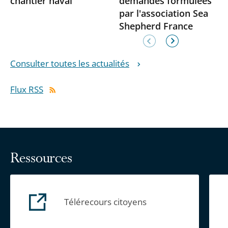
chantier naval
demandes formulées
par l'association Sea
Shepherd France
Élément
Élément
précédent
suivant
Consulter toutes les actualités
Flux RSS
Ressources
Télérecours citoyens