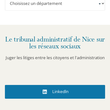
un
département
pour
obtenir
les
Le tribunal administratif de Nice sur
informations
les réseaux sociaux
détaillées.
Juger les litiges entre les citoyens et l'administration
Linkedln