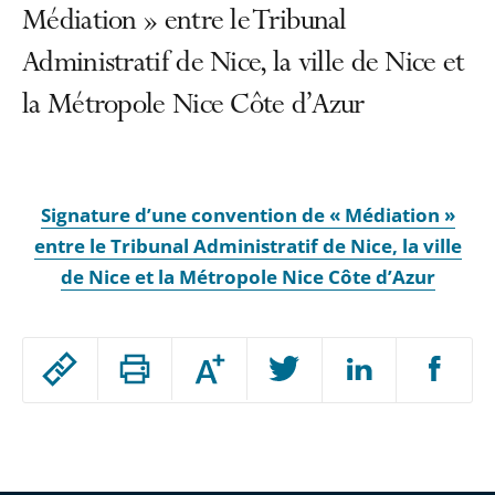
Médiation » entre le Tribunal
Administratif de Nice, la ville de Nice et
la Métropole Nice Côte d’Azur
Signature d’une convention de « Médiation »
entre le Tribunal Administratif de Nice, la ville
de Nice et la Métropole Nice Côte d’Azur
Passer
Augmenter
le
ou
réduire
partage
Passer
la
taille
de
le
de
la
l'article
partage
police