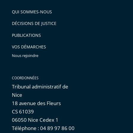
pour
de
arriver
QUI SOMMES-NOUS
l'article
après
pour
DÉCISIONS DE JUSTICE
arriver
PUBLICATIONS
avant
VOS DÉMARCHES
Nous rejoindre
COORDONNÉES
Tribunal administratif de
Nice
18 avenue des Fleurs
CS 61039
06050 Nice Cedex 1
Téléphone : 04 89 97 86 00