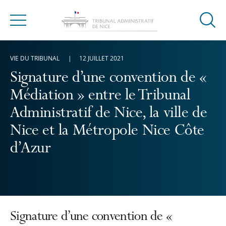
Ouvrir
Menu
la
modal
VIE DU TRIBUNAL
12 JUILLET 2021
de
reche
Signature d’une convention de «
Médiation » entre le Tribunal
Administratif de Nice, la ville de
Nice et la Métropole Nice Côte
d’Azur
Signature d’une convention de «