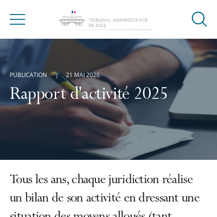
Ouvrir
Menu
la
modal
de
reche
PUBLICATION
21 MAI 2026
Rapport d'activité 2025
Tous les ans, chaque juridiction réalise
un bilan de son activité en dressant une