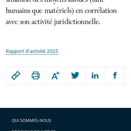
situation des moyens alloués (tant
humains que matériels) en corrélation
avec son activité juridictionnelle.
Rapport d'activité 2025
Passer
Augmenter
le
ou
réduire
partage
Passer
la
taille
de
le
de
la
l'article
partage
police
pour
de
arriver
QUI SOMMES-NOUS
l'article
après
pour