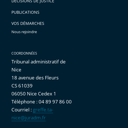
DÉCISIONS DE JUSTICE
arriver
PUBLICATIONS
avant
VOS DÉMARCHES
Nous rejoindre
COORDONNÉES
Tribunal administratif de
Nice
18 avenue des Fleurs
CS 61039
06050 Nice Cedex 1
Téléphone : 04 89 97 86 00
Courriel :
greffe.ta-
nice@juradm.fr