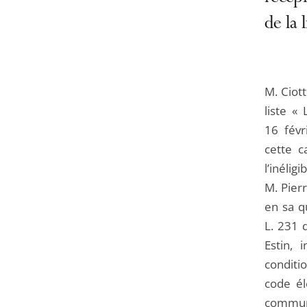
de la l
M. Ciott
liste «
16 févr
cette c
l’inélig
M. Pierr
en sa q
L. 231 
Estin, 
conditio
code él
commune