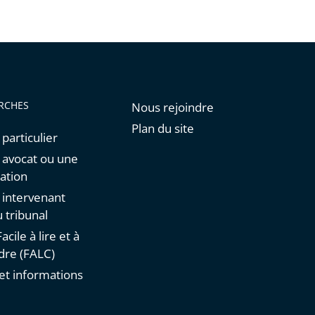
RCHES
Nous rejoindre
Plan du site
 particulier
n avocat ou une
ation
n intervenant
 tribunal
acile à lire et à
re (FALC)
et informations
s