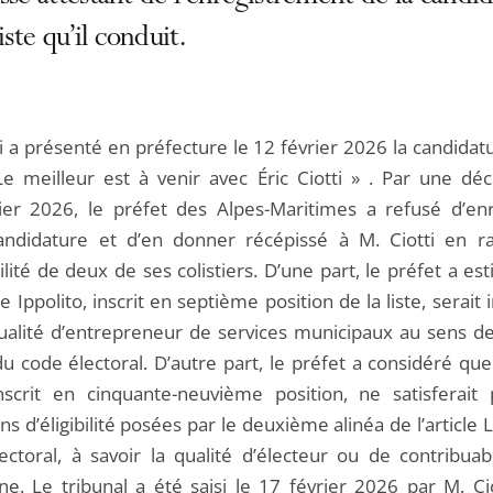
iste qu’il conduit.
i a présenté en préfecture le 12 février 2026 la candidat
 Le meilleur est à venir avec Éric Ciotti »
. Par une déc
ier 2026, le préfet des Alpes-Maritimes a refusé d’enr
andidature et d’en donner récépissé à M. Ciotti en r
ibilité de deux de ses colistiers. D’une part, le préfet a e
e Ippolito, inscrit en septième position de la liste, serait i
ualité d’entrepreneur de services municipaux au sens de l
du code électoral. D’autre part, le préfet a considéré qu
inscrit en cinquante-neuvième position, ne satisferait
ns d’éligibilité posées par le deuxième alinéa de l’article 
ectoral, à savoir la qualité d’électeur ou de contribuab
. Le tribunal a été saisi le 17 février 2026 par M. Cio