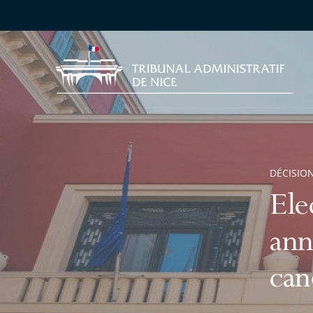
DÉCISION
Ele
ann
can