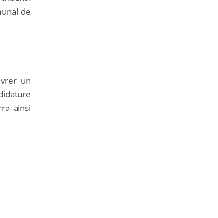
munal de
ivrer un
didature
rra ainsi