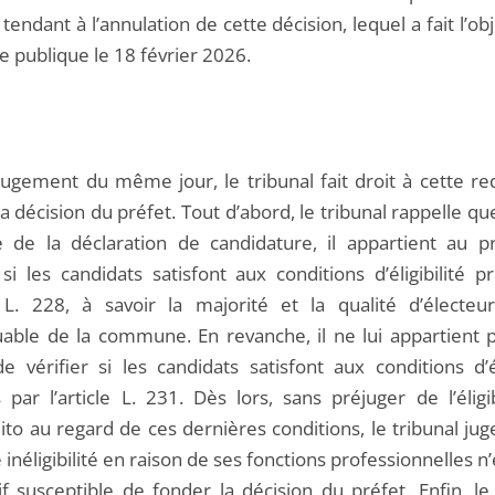
tendant à l’annulation de cette décision, lequel a fait l’ob
e publique le 18 février 2026.
jugement du même jour, le tribunal fait droit à cette re
a décision du préfet. Tout d’abord, le tribunal rappelle qu
e de la déclaration de candidature, il appartient au p
 si les candidats satisfont aux conditions d’éligibilité 
le L. 228, à savoir la majorité et la qualité d’électe
uable de la commune. En revanche, il ne lui appartient p
e vérifier si les candidats satisfont aux conditions d’él
 par l’article L. 231. Dès lors, sans préjuger de l’éligi
ito au regard de ces dernières conditions, le tribunal ju
 inéligibilité en raison de ses fonctions professionnelles n’
f susceptible de fonder la décision du préfet. Enfin, le 