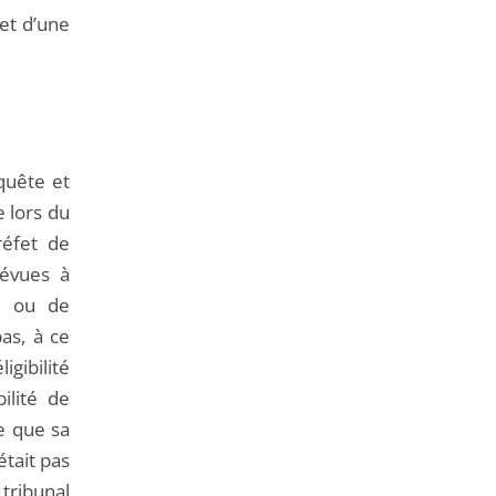
jet d’une
quête et
e lors du
réfet de
prévues à
ur ou de
as, à ce
igibilité
bilité de
ge que sa
était pas
tribunal