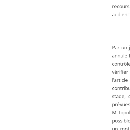
recours 
audienc
Par un 
annule l
contrôl
vérifier
l’artic
contrib
stade, d
prévues
M. Ippol
possible
un moti