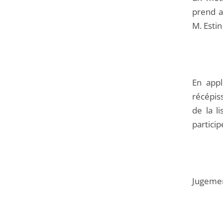
prend a
M. Estin
En appl
récépis
de la li
particip
Jugeme