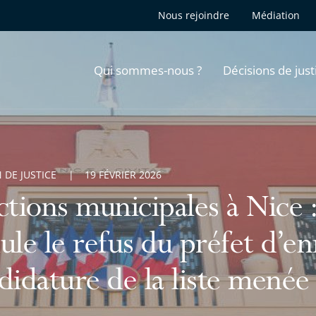
Nous rejoindre
Médiation
Qui sommes-nous ?
Décisions de just
 DE JUSTICE
19 FÉVRIER 2026
ctions municipales à Nice :
ule le refus du préfet d’en
didature de la liste menée