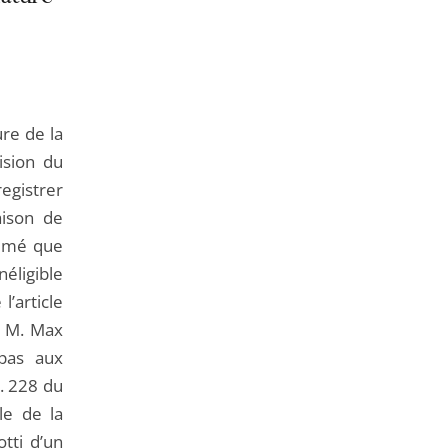
de
l'article
pour
arriver
avant
ure de la
ision du
egistrer
aison de
stimé que
néligible
’article
e M. Max
 pas aux
L. 228 du
le de la
tti d’un