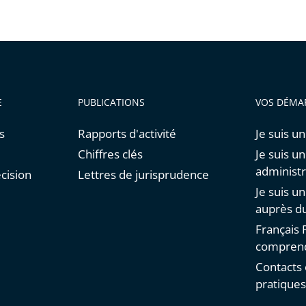
E
PUBLICATIONS
VOS DÉMA
s
Rapports d'activité
Je suis un
Chiffres clés
Je suis u
administr
cision
Lettres de jurisprudence
Je suis u
auprès du
Français F
comprend
Contacts 
pratique