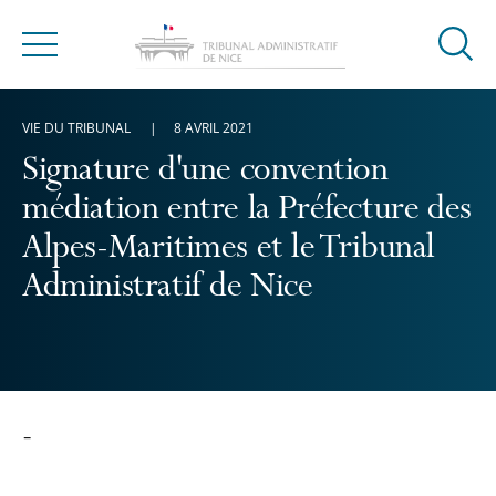
Ouvrir
Menu
la
modal
VIE DU TRIBUNAL
8 AVRIL 2021
de
reche
Signature d'une convention
médiation entre la Préfecture des
Alpes-Maritimes et le Tribunal
Administratif de Nice
-