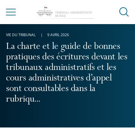
Ouvrir
Menu
la
modal
VIE DU TRIBUNAL
9 AVRIL 2026
de
reche
La charte et le guide de bonnes
pratiques des écritures devant les
tribunaux administratifs et les
cours administratives d’appel
sont consultables dans la
rubriqu...