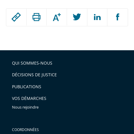
Passer
Augmenter
le
ou
réduire
partage
Passer
la
taille
de
le
de
la
l'article
partage
police
pour
de
arriver
QUI SOMMES-NOUS
l'article
après
pour
DÉCISIONS DE JUSTICE
arriver
PUBLICATIONS
avant
VOS DÉMARCHES
Nous rejoindre
COORDONNÉES