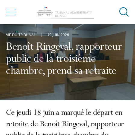
Ouvrir
Menu
la
modal
VIE DU TRIBUNAL
19 JUIN 2026
de
reche
Benoît Ringeval, rapporteur
public de la troisième
chambre, prend sa retraite
Ce jeudi 18 juin a marqué le départ en
retraite de Benoît Ringeval, rapporteur