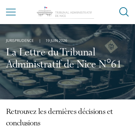
Ouvrir
Menu
la
modal
de
JURISPRUDENCE
19 JUIN 2026
reche
La Lettre du Tribunal
Administratif de Nice N°61
Retrouvez les dernières décisions et
conclusions