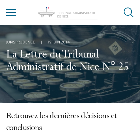
Ouvrir
Menu
la
modal
de
JURISPRUDENCE
19 JUIN 2014
reche
La Lettre du Tribunal
Administratif de Nice N° 25
Retrouvez les dernières décisions et
conclusions