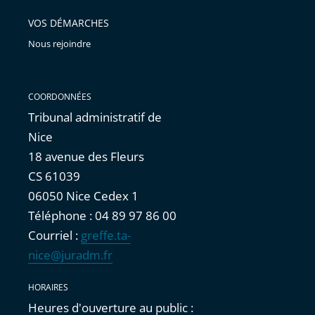
avant
VOS DÉMARCHES
Nous rejoindre
COORDONNÉES
Tribunal administratif de
Nice
18 avenue des Fleurs
CS 61039
06050 Nice Cedex 1
Téléphone : 04 89 97 86 00
Courriel :
greffe.ta-
nice@juradm.fr
HORAIRES
Heures d'ouverture au public :