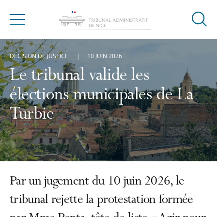
Ouvrir
Menu
la
modal
DÉCISION DE JUSTICE
10 JUIN 2026
de
reche
Le tribunal valide les
élections municipales de La
Turbie
Par un jugement du 10 juin 2026, le
tribunal rejette la protestation formée