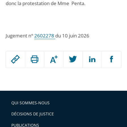
donc la protestation de Mme Penta.
Jugement n°
2602278
du 10 juin 2026
Passer
Augmenter
le
ou
réduire
partage
Passer
la
taille
de
le
de
la
l'article
partage
police
pour
de
arriver
QUI SOMMES-NOUS
l'article
après
pour
DÉCISIONS DE JUSTICE
arriver
PUBLICATIONS