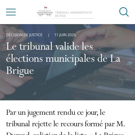
Ouvrir
Menu
la
modal
DÉCISION DE JUSTICE
11 JUIN 2026
de
reche
Le tribunal valide les
élections municipales de La
Brigue
Par un jugement rendu ce jour, le
tribunal rejette le recours formé par M.