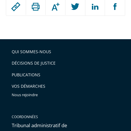
Passer
Augmenter
le
ou
réduire
partage
Passer
la
taille
de
le
de
la
l'article
partage
police
pour
de
arriver
QUI SOMMES-NOUS
l'article
après
pour
DÉCISIONS DE JUSTICE
arriver
PUBLICATIONS
avant
VOS DÉMARCHES
Nous rejoindre
COORDONNÉES
Tribunal administratif de