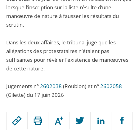
lorsque l’inscription sur la liste résulte d’une
manœuvre de nature à fausser les résultats du
scrutin.
Dans les deux affaires, le tribunal juge que les
allégations des protestataires n’étaient pas
suffisantes pour révéler l’existence de manœuvres
de cette nature.
Jugements n°
2602038
(Roubion) et n°
2602058
(Gilette) du 17 juin 2026
Passer
Augmenter
le
ou
réduire
partage
Passer
la
taille