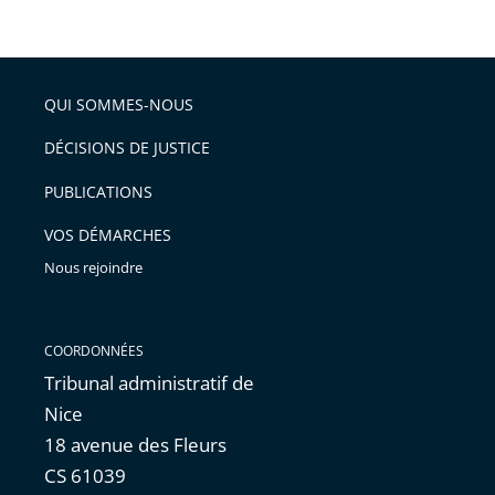
de
le
de
la
l'article
partage
police
pour
de
arriver
QUI SOMMES-NOUS
l'article
après
pour
DÉCISIONS DE JUSTICE
arriver
PUBLICATIONS
avant
VOS DÉMARCHES
Nous rejoindre
COORDONNÉES
Tribunal administratif de
Nice
18 avenue des Fleurs
CS 61039