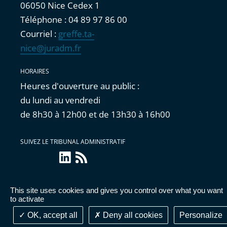
06050 Nice Cedex 1
Téléphone : 04 89 97 86 00
Courriel :
greffe.ta-
nice@juradm.fr
HORAIRES
Heures d'ouverture au public :
du lundi au vendredi
de 8h30 à 12h00 et de 13h30 à 16h00
SUIVEZ LE TRIBUNAL ADMINISTRATIF
LinkedIn
Flux
RSS
This site uses cookies and gives you control over what you want
Accessibilité : partiellement conforme
|
Mentions
to activate
légales
|
Cookies
|
Données personnelles
OK, accept all
Deny all cookies
Personalize