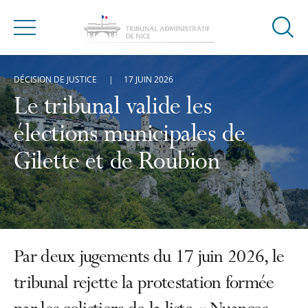
Ouvrir
Menu
la
modal
DÉCISION DE JUSTICE
17 JUIN 2026
de
reche
Le tribunal valide les
élections municipales de
Gilette et de Roubion
Par deux jugements du 17 juin 2026, le
tribunal rejette la protestation formée