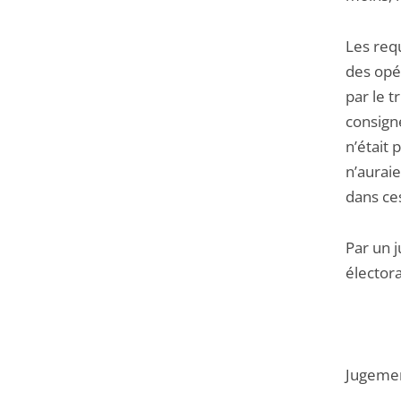
Les req
des opér
par le t
consigné
n’était 
n’aurai
dans ce
Par un j
élector
Jugemen