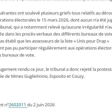
uérantes ont soulevé plusieurs griefs tous relatifs au dér
ations électorales le 15 mars 2026, dont aucun n’a été jug
ribunal, qui a notamment relevé qu’aucune irrégularité n’av
e dans les procès-verbaux des différents bureaux de vote,
pas établi que les assesseurs de la liste « Unis pour Drap »
ent pas pu participer régulièrement aux opérations élector
s bureaux de vote.
ugement rendu ce jour, le tribunal a donc rejeté la protest
ale de Mmes Guglielmino, Esposito et Couzy.
t n°
2602011
du 2 juin 2026