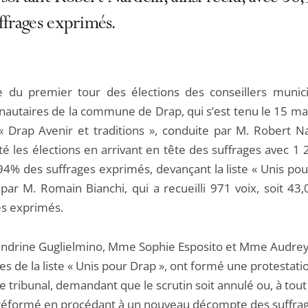
ffrages exprimés.
ue du premier tour des élections des conseillers munic
utaires de la commune de Drap, qui s’est tenu le 15 ma
 « Drap Avenir et traditions », conduite par M. Robert Na
é les élections en arrivant en tête des suffrages avec 1 
,94% des suffrages exprimés, devançant la liste « Unis po
ar M. Romain Bianchi, qui a recueilli 971 voix, soit 43
es exprimés.
drine Guglielmino, Mme Sophie Esposito et Mme Audrey
res de la liste « Unis pour Drap », ont formé une protestati
e tribunal, demandant que le scrutin soit annulé ou, à tout
réformé en procédant à un nouveau décompte des suffrag