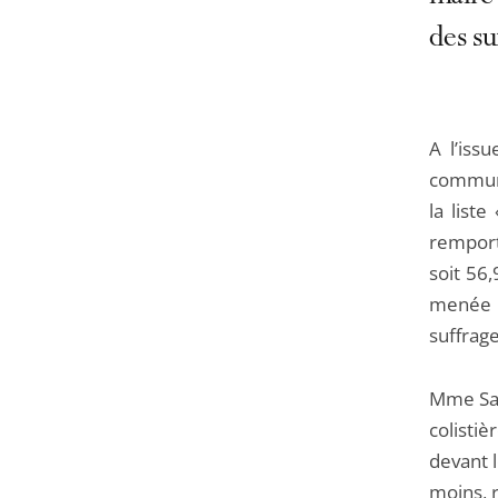
des su
A l’iss
communa
la liste
remport
soit 56
menée p
suffrag
Mme San
colistiè
devant l
moins, 