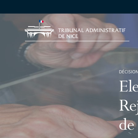
DÉCISION
El
Rej
de 