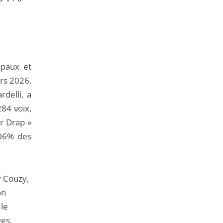
de
l'article
pour
arriver
avant
ipaux et
rs 2026,
rdelli, a
284 voix,
ur Drap »
,06% des
 Couzy,
on
 le
es.