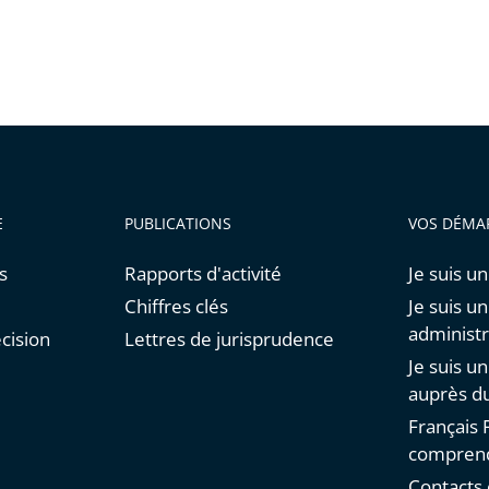
E
PUBLICATIONS
VOS DÉMA
s
Rapports d'activité
Je suis un
Chiffres clés
Je suis u
administr
cision
Lettres de jurisprudence
Je suis u
auprès du
Français F
comprend
Contacts 