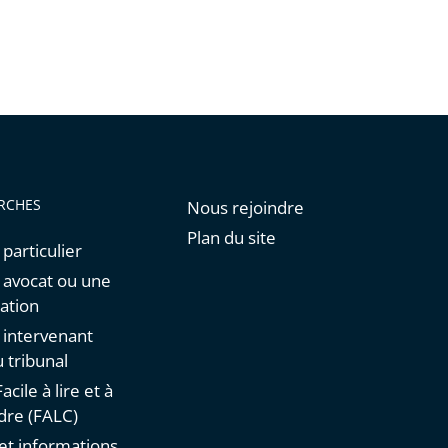
RCHES
Nous rejoindre
Plan du site
 particulier
n avocat ou une
ation
n intervenant
 tribunal
acile à lire et à
re (FALC)
et informations