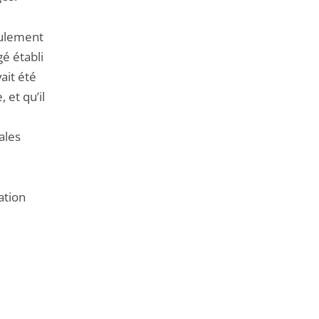
oulement
é établi
ait été
 et qu’il
ales
ation