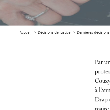
Accueil
Décisions de justice
Dernières décisions
Passer
Passer
Par un
la
la
prote
navigation
navigation
Couzy,
de
de
l'article
l'article
à l’an
pour
pour
Drap d
arriver
arriver
maire 
après
avant