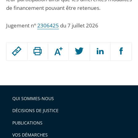
de financement pouvant être retenues.
Jugement n°
2306425
du 7 juillet 2026
Passer
Augmenter
le
ou
réduire
partage
Passer
la
taille
de
le
de
la
l'article
partage
police
pour
de
arriver
QUI SOMMES-NOUS
l'article
après
pour
DÉCISIONS DE JUSTICE
arriver
PUBLICATIONS
avant
VOS DÉMARCHES